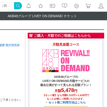
AKB48グループ LIVE!! ON DEMAND チケット
ご購入・月額でのご視聴はこちらから
月額見放題コース
場愛
熊沢世莉奈
AKB48グループの
LIVE!! ON DEMAND月額サービスの
過去公演がすべて見られる定額プラン！
5,478
月額
円
【セット割】なら月額3,122円＋1,628円で
もっとお得にご利用いただけます。
ご了承ください。
セット割ご利用方法はこちら