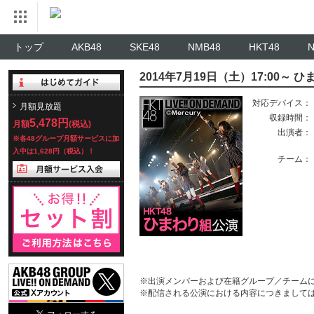
トップ
AKB48
SKE48
NMB48
HKT48
2014年7月19日（土）17:00
対応デバイス：
月額見放題
収録時間：
5,478円
月額
(税込)
出演者：
※各48グループ月額サービスに加
入中は1,628円（税込）！
チーム：
※出演メンバーおよび在籍グループ／チーム
※配信される公演における内容につきまして