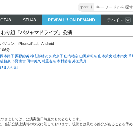
すべて
NGT48
STU48
REVIVAL!! ON DEMAND
デバイス
～ ひまわり組「パジャマドライブ」公演
パソコン
、
iPhone/iPad
、
Android
106分
岡本尚子
栗原紗英
神志那結衣
矢吹奈子
山内祐奈
山田麻莉奈
山本茉央
植木南央
草
後藤泉
下野由貴
田中美久
村重杏奈
本村碧唯
外薗葉月
ひまわり組
につきましては、公演実施日時点のものとなります。
は、当該公演上演時の状況に則しております。現状とは異なる部分があることを予め