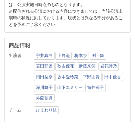
は、公演実施日時点のものとなります。
※配信される公演における内容につきましては、当該公演上
演時の状況に則しております。現状とは異なる部分があるこ
とを予めご了承ください。
商品情報
出演者
宇井真白
上野遥
梅本泉
渕上舞
若田部遥
秋吉優花
伊藤来笑
岩花詩乃
岡田栞奈
坂本愛玲菜
下野由貴
田中優香
深川舞子
山下エミリー
筒井莉子
外薗葉月
チーム
ひまわり組