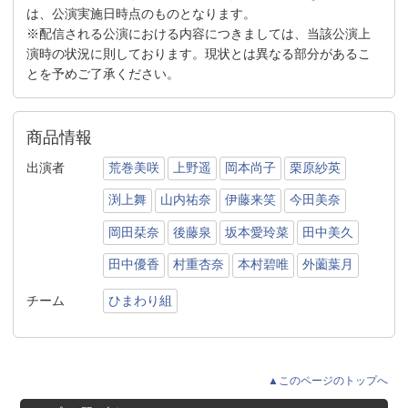
は、公演実施日時点のものとなります。
※配信される公演における内容につきましては、当該公演上
演時の状況に則しております。現状とは異なる部分があるこ
とを予めご了承ください。
商品情報
出演者
荒巻美咲
上野遥
岡本尚子
栗原紗英
渕上舞
山内祐奈
伊藤来笑
今田美奈
岡田栞奈
後藤泉
坂本愛玲菜
田中美久
田中優香
村重杏奈
本村碧唯
外薗葉月
チーム
ひまわり組
▲このページのトップへ