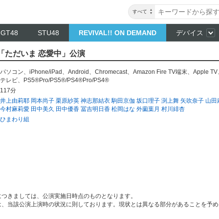
すべて
NGT48
STU48
REVIVAL!! ON DEMAND
デバイス
組「ただいま 恋愛中」公演
パソコン
、
iPhone/iPad
、
Android
、
Chromecast
、
Amazon Fire TV端末
、
Apple TV
テレビ
、
PS5®Pro/PS5®/PS4®Pro/PS4®
117分
井上由莉耶
岡本尚子
栗原紗英
神志那結衣
駒田京伽
坂口理子
渕上舞
矢吹奈子
山田
今村麻莉愛
田中美久
田中優香
冨吉明日香
松岡はな
外薗葉月
村川緋杏
ひまわり組
につきましては、公演実施日時点のものとなります。
は、当該公演上演時の状況に則しております。現状とは異なる部分があることを予め