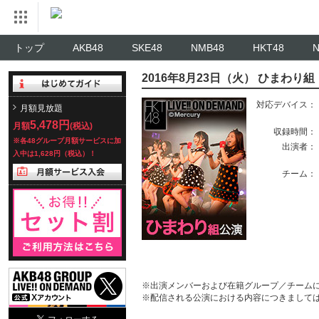
トップ
AKB48
SKE48
NMB48
HKT48
2016年8月23日（火） ひまわり
対応デバイス：
月額見放題
5,478円
月額
(税込)
収録時間：
※各48グループ月額サービスに加
出演者：
入中は1,628円（税込）！
チーム：
※出演メンバーおよび在籍グループ／チーム
※配信される公演における内容につきまして