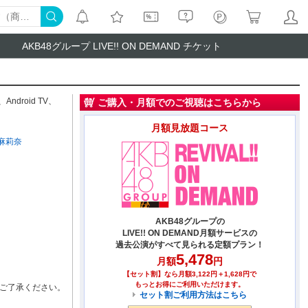
AKB48グループ LIVE!! ON DEMAND チケット
、
Android TV
、
ご購入・月額でのご視聴はこちらから
月額見放題コース
麻莉奈
AKB48グループの
LIVE!! ON DEMAND月額サービスの
過去公演がすべて見られる定額プラン！
5,478
月額
円
【セット割】なら月額3,122円＋1,628円で
もっとお得にご利用いただけます。
ご了承ください。
セット割ご利用方法はこちら