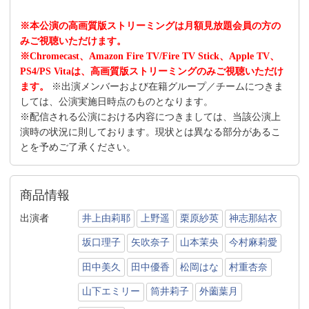
※本公演の高画質版ストリーミングは月額見放題会員の方の
みご視聴いただけます。
※Chromecast、Amazon Fire TV/Fire TV Stick、Apple TV、
PS4/PS Vitaは、高画質版ストリーミングのみご視聴いただけ
ます。
※出演メンバーおよび在籍グループ／チームにつきま
しては、公演実施日時点のものとなります。
※配信される公演における内容につきましては、当該公演上
演時の状況に則しております。現状とは異なる部分があるこ
とを予めご了承ください。
商品情報
出演者
井上由莉耶
上野遥
栗原紗英
神志那結衣
坂口理子
矢吹奈子
山本茉央
今村麻莉愛
田中美久
田中優香
松岡はな
村重杏奈
山下エミリー
筒井莉子
外薗葉月