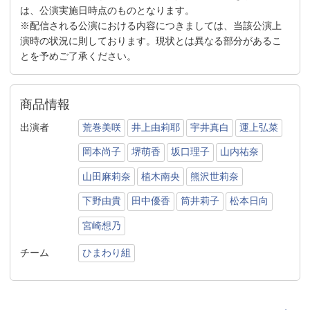
は、公演実施日時点のものとなります。
※配信される公演における内容につきましては、当該公演上
演時の状況に則しております。現状とは異なる部分があるこ
とを予めご了承ください。
商品情報
出演者
荒巻美咲
井上由莉耶
宇井真白
運上弘菜
岡本尚子
堺萌香
坂口理子
山内祐奈
山田麻莉奈
植木南央
熊沢世莉奈
下野由貴
田中優香
筒井莉子
松本日向
宮崎想乃
チーム
ひまわり組