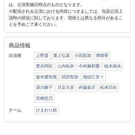
は、公演実施日時点のものとなります。
※配信される公演における内容につきましては、当該公演上
演時の状況に則しております。現状とは異なる部分があるこ
とを予めご了承ください。
商品情報
出演者
上野遥
運上弘菜
小田彩加
堺萌香
豊永阿紀
山内祐奈
今村麻莉愛
植木南央
坂本愛玲菜
武田智加
地頭江音々
深川舞子
月足天音
外薗葉月
松本日向
宮崎想乃
チーム
ひまわり組