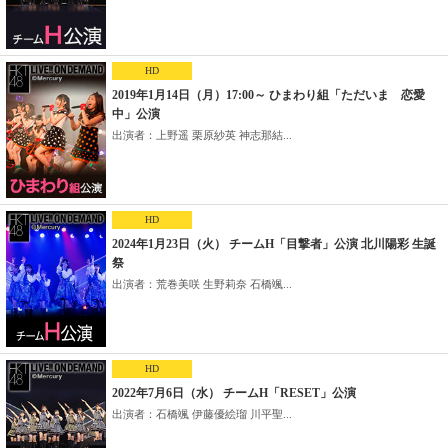
HD
2019年1月14日（月）17:00～ ひまわり組「ただいま 恋愛
中」公演
出演者：上野遥 栗原紗英 神志那結...
HD
2024年1月23日（火） チームH「目撃者」公演 北川陽彩 生誕
祭
出演者：荒巻美咲 生野莉奈 石橋颯...
HD
2022年7月6日（水） チームH「RESET」公演
出演者：石橋颯 伊藤優絵瑠 川平聖...