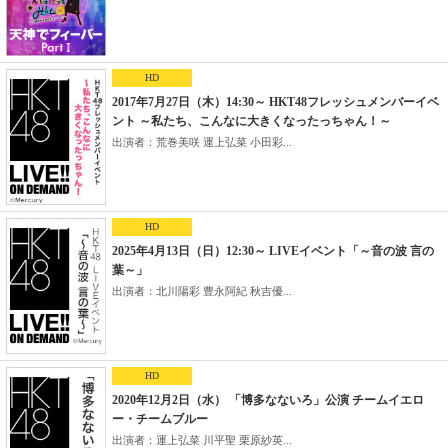
HD
2017年7月27日（木）14:30～ HKT48フレッシュメンバーイベ
ント ～私たち、こんなに大きくなったっちゃん！～
出演者：荒巻美咲 運上弘菜 小田彩...
HD
2025年4月13日（日）12:30～ LIVEイベント「～音の波 言の
葉～」
出演者：北川陽彩 豊永阿紀 秋吉優...
HD
2020年12月2日（水） 「博多なないろ」公演 チームイエロ
ー・チームブルー
出演者：運上弘菜 川平聖 栗原紗英...