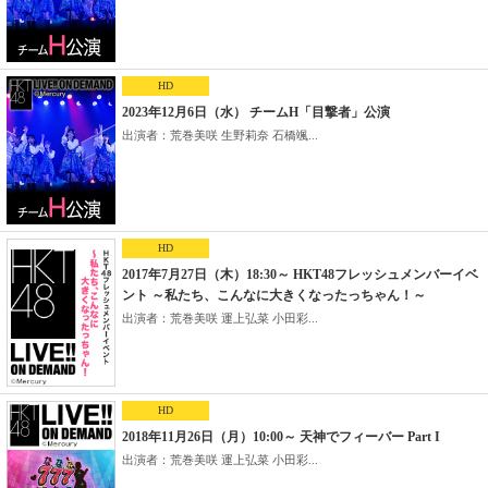
HD
2023年12月6日（水） チームH「目撃者」公演
出演者：荒巻美咲 生野莉奈 石橋颯...
HD
2017年7月27日（木）18:30～ HKT48フレッシュメンバーイベ
ント ～私たち、こんなに大きくなったっちゃん！～
出演者：荒巻美咲 運上弘菜 小田彩...
HD
2018年11月26日（月）10:00～ 天神でフィーバー Part I
出演者：荒巻美咲 運上弘菜 小田彩...