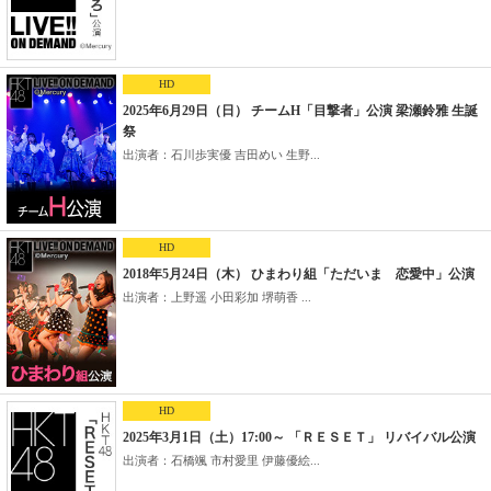
HD
2025年6月29日（日） チームH「目撃者」公演 梁瀬鈴雅 生誕
祭
出演者：石川歩実優 吉田めい 生野...
HD
2018年5月24日（木） ひまわり組「ただいま 恋愛中」公演
出演者：上野遥 小田彩加 堺萌香 ...
HD
2025年3月1日（土）17:00～ 「ＲＥＳＥＴ」 リバイバル公演
出演者：石橋颯 市村愛里 伊藤優絵...