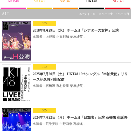
AKB48
SKE48
NMB48
HKT48
NGT48
ALL
327タイトル 11ページ中 1ページ目
HD
2018年8月29日（水） チームH「シアターの女神」公演
出演者：上野遥 小田彩加 栗原紗英...
HD
2025年7月26日（土） HKT48 19thシングル『半袖天使』リリ
ース記念特別生配信
出演者：石橋颯 市村愛里 栗原紗英...
HD
2024年7月22日（月） チームH「目撃者」公演 石橋颯 生誕祭
出演者：荒巻美咲 生野莉奈 石橋颯...