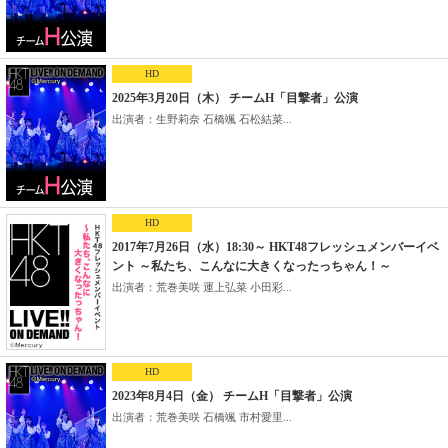
HD
2025年3月20日（木） チームH「目撃者」公演
出演者：生野莉奈 石橋颯 石松結菜...
HD
2017年7月26日（水）18:30～ HKT48フレッシュメンバーイベ
ント ～私たち、こんなに大きくなったっちゃん！～
出演者：荒巻美咲 運上弘菜 小田彩...
HD
2023年8月4日（金） チームH「目撃者」公演
出演者：荒巻美咲 石橋颯 市村愛里...