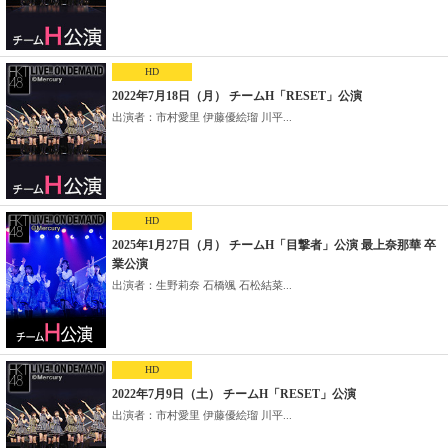
HD
2022年7月18日（月） チームH「RESET」公演
出演者：市村愛里 伊藤優絵瑠 川平...
HD
2025年1月27日（月） チームH「目撃者」公演 最上奈那華 卒
業公演
出演者：生野莉奈 石橋颯 石松結菜...
HD
2022年7月9日（土） チームH「RESET」公演
出演者：市村愛里 伊藤優絵瑠 川平...