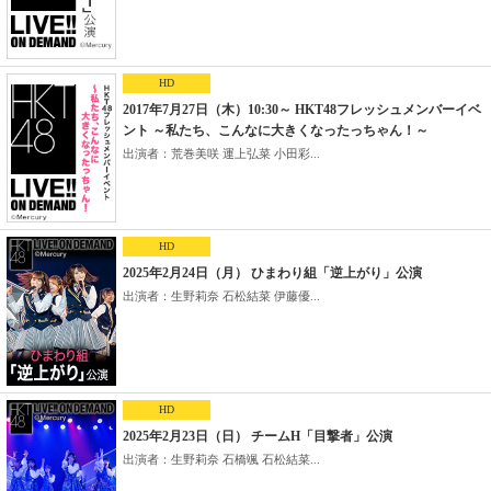
HD
2017年7月27日（木）10:30～ HKT48フレッシュメンバーイベ
ント ～私たち、こんなに大きくなったっちゃん！～
出演者：荒巻美咲 運上弘菜 小田彩...
HD
2025年2月24日（月） ひまわり組「逆上がり」公演
出演者：生野莉奈 石松結菜 伊藤優...
HD
2025年2月23日（日） チームH「目撃者」公演
出演者：生野莉奈 石橋颯 石松結菜...