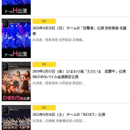
HD
2024年4月28日（日） チームH「目撃者」公演 渋井美奈 生誕
祭
出演者：荒巻美咲 生野莉奈 石橋颯...
HD
2019年2月15日（金） ひまわり組「ただいま 恋愛中」公演
HKT48モバイル会員限定公演
出演者：荒巻美咲 小田彩加 栗原紗...
HD
2022年9月10日（土） チームH「RESET」公演
出演者：石橋颯 伊藤優絵瑠 小田彩...