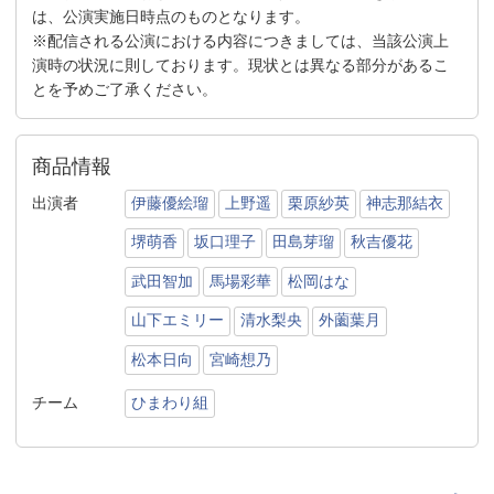
は、公演実施日時点のものとなります。
※配信される公演における内容につきましては、当該公演上
演時の状況に則しております。現状とは異なる部分があるこ
とを予めご了承ください。
商品情報
出演者
伊藤優絵瑠
上野遥
栗原紗英
神志那結衣
堺萌香
坂口理子
田島芽瑠
秋吉優花
武田智加
馬場彩華
松岡はな
山下エミリー
清水梨央
外薗葉月
松本日向
宮崎想乃
チーム
ひまわり組