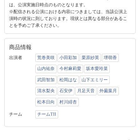
は、公演実施日時点のものとなります。
※配信される公演における内容につきましては、当該公演上
演時の状況に則しております。現状とは異なる部分があるこ
とを予めご了承ください。
商品情報
出演者
荒巻美咲
小田彩加
栗原紗英
堺萌香
山内祐奈
今村麻莉愛
坂本愛玲菜
武田智加
松岡はな
山下エミリー
清水梨央
石安伊
月足天音
外薗葉月
松本日向
村川緋杏
チーム
チームTII