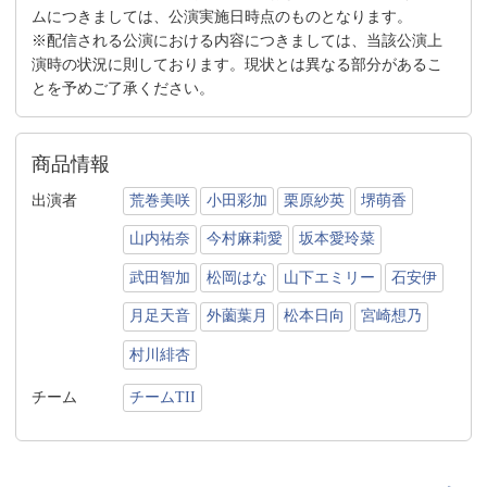
ムにつきましては、公演実施日時点のものとなります。
※配信される公演における内容につきましては、当該公演上
演時の状況に則しております。現状とは異なる部分があるこ
とを予めご了承ください。
商品情報
出演者
荒巻美咲
小田彩加
栗原紗英
堺萌香
山内祐奈
今村麻莉愛
坂本愛玲菜
武田智加
松岡はな
山下エミリー
石安伊
月足天音
外薗葉月
松本日向
宮崎想乃
村川緋杏
チーム
チームTII