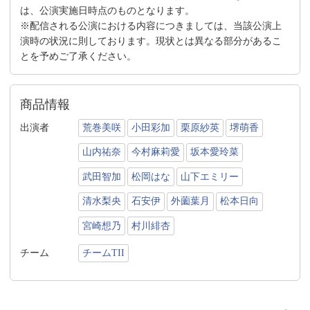
は、公演実施日時点のものとなります。
※配信される公演における内容につきましては、当該公演上
演時の状況に則しております。現状とは異なる部分があるこ
とを予めご了承ください。
商品情報
出演者
荒巻美咲
小田彩加
栗原紗英
堺萌香
山内祐奈
今村麻莉愛
坂本愛玲菜
武田智加
松岡はな
山下エミリー
清水梨央
石安伊
外薗葉月
松本日向
宮崎想乃
村川緋杏
チーム
チームTII