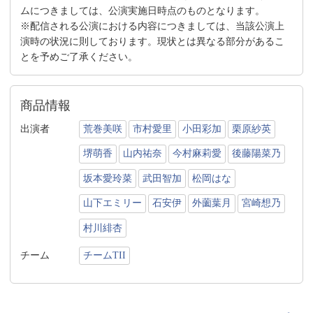
ムにつきましては、公演実施日時点のものとなります。
※配信される公演における内容につきましては、当該公演上
演時の状況に則しております。現状とは異なる部分があるこ
とを予めご了承ください。
商品情報
出演者
荒巻美咲
市村愛里
小田彩加
栗原紗英
堺萌香
山内祐奈
今村麻莉愛
後藤陽菜乃
坂本愛玲菜
武田智加
松岡はな
山下エミリー
石安伊
外薗葉月
宮崎想乃
村川緋杏
チーム
チームTII