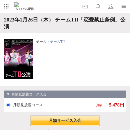
リバイバル配信
2023年1月26日（木） チームTII「恋愛禁止条例」公
演
チーム：
チームTII
▼ 月額見放題コース入会
5,478円
月額見放題コース
月額
月額サービス入会