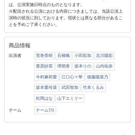
は、公演実施日時点のものとなります。
※配信される公演における内容につきましては、当該公演上
演時の状況に則しております。現状とは異なる部分があるこ
とを予めご了承ください。
商品情報
出演者
荒巻美咲
石橋颯
小田彩加
北川陽彩
栗原紗英
堺萌香
坂本りの
山内祐奈
今村麻莉愛
江口心々華
後藤陽菜乃
坂本愛玲菜
武田智加
竹本くるみ
松岡はな
山下エミリー
チーム
チームTII