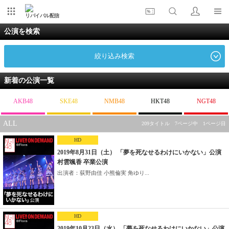
リバイバル配信
公演を検索
絞り込み検索
新着の公演一覧
AKB48
SKE48
NMB48
HKT48
NGT48
ALL
209タイトル 7ページ中 1ページ目
HD
2019年8月31日（土） 「夢を死なせるわけにいかない」公演
村雲颯香 卒業公演
出演者：荻野由佳 小熊倫実 角ゆり...
HD
2019年10月23日（水） 「夢を死なせるわけにいかない」公演