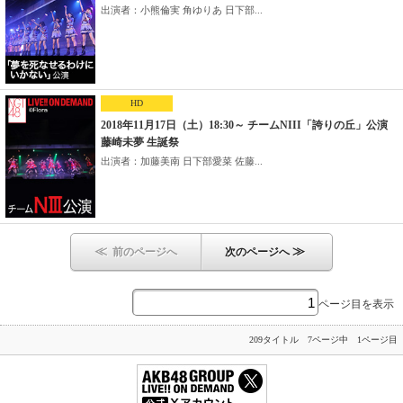
出演者：小熊倫実 角ゆりあ 日下部...
HD
2018年11月17日（土）18:30～ チームNIII「誇りの丘」公演
藤崎未夢 生誕祭
出演者：加藤美南 日下部愛菜 佐藤...
≪
≫
前のページへ
次のページへ
ページ目を表示
209タイトル 7ページ中 1ページ目