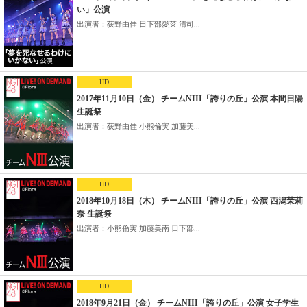
い」公演
出演者：荻野由佳 日下部愛菜 清司...
HD
2017年11月10日（金） チームNIII「誇りの丘」公演 本間日陽
生誕祭
出演者：荻野由佳 小熊倫実 加藤美...
HD
2018年10月18日（木） チームNIII「誇りの丘」公演 西潟茉莉
奈 生誕祭
出演者：小熊倫実 加藤美南 日下部...
HD
2018年9月21日（金） チームNIII「誇りの丘」公演 女子学生