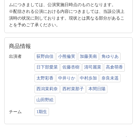
ムにつきましては、公演実施日時点のものとなります。
※配信される公演における内容につきましては、当該公演上
演時の状況に則しております。現状とは異なる部分があるこ
とを予めご了承ください。
商品情報
出演者
荻野由佳
小熊倫実
加藤美南
角ゆりあ
日下部愛菜
佐藤杏樹
清司麗菜
高倉萌香
太野彩香
中井りか
中村歩加
奈良未遥
西潟茉莉奈
西村菜那子
本間日陽
山田野絵
チーム
1期生