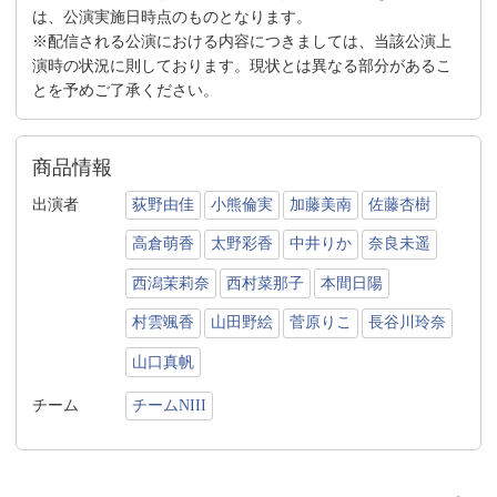
は、公演実施日時点のものとなります。
※配信される公演における内容につきましては、当該公演上
演時の状況に則しております。現状とは異なる部分があるこ
とを予めご了承ください。
商品情報
出演者
荻野由佳
小熊倫実
加藤美南
佐藤杏樹
高倉萌香
太野彩香
中井りか
奈良未遥
西潟茉莉奈
西村菜那子
本間日陽
村雲颯香
山田野絵
菅原りこ
長谷川玲奈
山口真帆
チーム
チームNIII