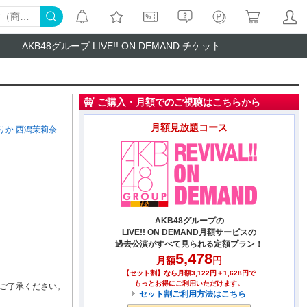
AKB48グループ LIVE!! ON DEMAND チケット
ご購入・月額でのご視聴はこちらから
月額見放題コース
りか
西潟茉莉奈
AKB48グループの
LIVE!! ON DEMAND月額サービスの
過去公演がすべて見られる定額プラン！
5,478
月額
円
【セット割】なら月額3,122円＋1,628円で
もっとお得にご利用いただけます。
ご了承ください。
セット割ご利用方法はこちら