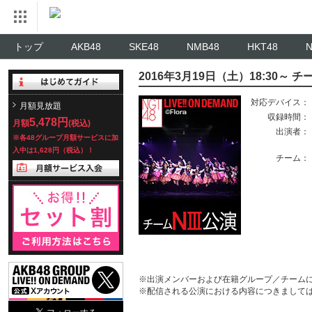
トップ
AKB48
SKE48
NMB48
HKT48
2016年3月19日（土）18:30～ チ
対応デバイス：
月額見放題
収録時間：
5,478円
月額
(税込)
出演者：
※各48グループ月額サービスに加
入中は1,628円（税込）！
チーム：
※出演メンバーおよび在籍グループ／チーム
※配信される公演における内容につきまして