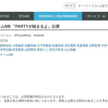
すべて
NGT48
STU48
REVIVAL!! ON DEMAND
デバイス
ームNIII 「PARTYが始まるよ」公演
パソコン
、
iPhone/iPad
、
Android
111分
荻野由佳
小熊倫実
加藤美南
日下部愛菜
佐藤杏樹
清司麗菜
高倉萌香
太野彩香
中井
本間日陽
村雲颯香
山田野絵
菅原りこ
長谷川玲奈
山口真帆
チームNIII
につきましては、公演実施日時点のものとなります。
は、当該公演上演時の状況に則しております。現状とは異なる部分があることを予め