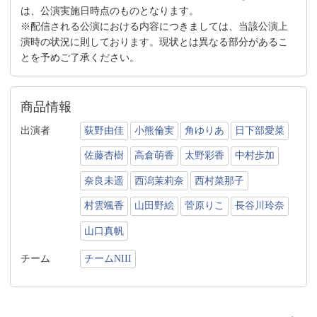
は、公演実施日時点のものとなります。
※配信される公演における内容につきましては、当該公演上
演時の状況に則しております。現状とは異なる部分があるこ
とを予めご了承ください。
商品情報
出演者
荻野由佳
小熊倫実
角ゆりあ
日下部愛菜
佐藤杏樹
高倉萌香
太野彩香
中村歩加
奈良未遥
西潟茉莉奈
西村菜那子
村雲颯香
山田野絵
菅原りこ
長谷川玲奈
山口真帆
チーム
チームNIII