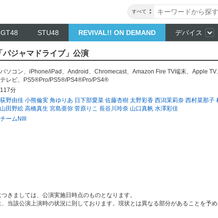
すべて
NGT48
STU48
REVIVAL!! ON DEMAND
デバイス
II 「パジャマドライブ」公演
パソコン
、
iPhone/iPad
、
Android
、
Chromecast
、
Amazon Fire TV端末
、
Apple TV
テレビ
、
PS5®Pro/PS5®/PS4®Pro/PS4®
117分
荻野由佳
小熊倫実
角ゆりあ
日下部愛菜
佐藤杏樹
太野彩香
西潟茉莉奈
西村菜那子
山田野絵
高橋真生
宮島亜弥
菅原りこ
長谷川玲奈
山口真帆
水澤彩佳
チームNIII
につきましては、公演実施日時点のものとなります。
は、当該公演上演時の状況に則しております。現状とは異なる部分があることを予め