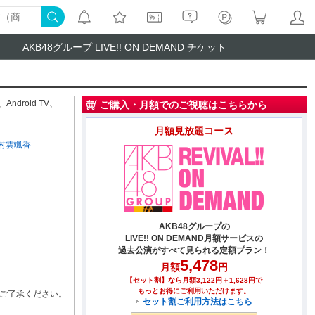
AKB48グループ LIVE!! ON DEMAND チケット
、
Android TV
、
ご購入・月額でのご視聴はこちらから
月額見放題コース
村雲颯香
AKB48グループの
LIVE!! ON DEMAND月額サービスの
過去公演がすべて見られる定額プラン！
5,478
月額
円
【セット割】なら月額3,122円＋1,628円で
もっとお得にご利用いただけます。
ご了承ください。
セット割ご利用方法はこちら