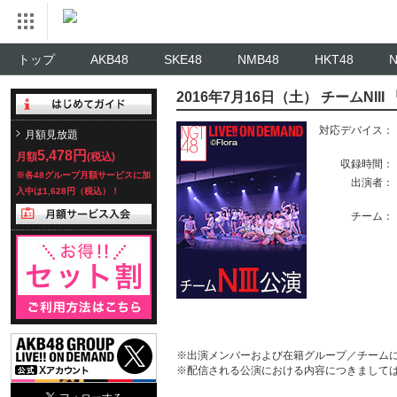
トップ
AKB48
SKE48
NMB48
HKT48
2016年7月16日（土） チームNI
対応デバイス：
月額見放題
5,478円
月額
(税込)
収録時間：
※各48グループ月額サービスに加
出演者：
入中は1,628円（税込）！
チーム：
※出演メンバーおよび在籍グループ／チーム
※配信される公演における内容につきまして