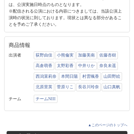
は、公演実施日時点のものとなります。
※配信される公演における内容につきましては、当該公演上
演時の状況に則しております。現状とは異なる部分があるこ
とを予めご了承ください。
商品情報
出演者
荻野由佳
小熊倫実
加藤美南
佐藤杏樹
高倉萌香
太野彩香
中井りか
奈良未遥
西潟茉莉奈
本間日陽
村雲颯香
山田野絵
北原里英
菅原りこ
長谷川玲奈
山口真帆
チーム
チームNIII
▲このページのトップへ