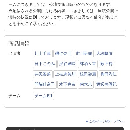
ームにつきましては、公演実施日時点のものとなります。
※配信される公演における内容につきましては、当該公演上
演時の状況に則しております。現状とは異なる部分があるこ
とを予めご了承ください。
商品情報
出演者
川上千尋
磯佳奈江
市川美織
大段舞依
日下このみ
渋谷凪咲
林萌々香
薮下柊
井尻晏菜
上枝恵美加
植田碧麗
梅田彩佳
門脇佳奈子
木下春奈
内木志
渡辺美優紀
チーム
チームBII
▲このページのトップへ