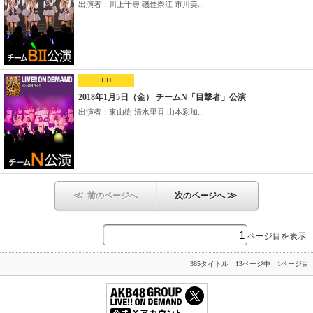
出演者：川上千尋 磯佳奈江 市川美...
HD
2018年1月5日（金） チームN「目撃者」公演
出演者：東由樹 清水里香 山本彩加...
≪
≫
前のページへ
次のページへ
ページ目を表示
385タイトル 13ページ中 1ページ目