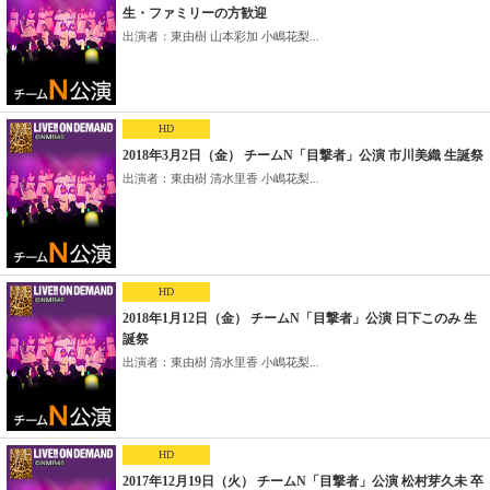
生・ファミリーの方歓迎
出演者：東由樹 山本彩加 小嶋花梨...
HD
2018年3月2日（金） チームN「目撃者」公演 市川美織 生誕祭
出演者：東由樹 清水里香 小嶋花梨...
HD
2018年1月12日（金） チームN「目撃者」公演 日下このみ 生
誕祭
出演者：東由樹 清水里香 小嶋花梨...
HD
2017年12月19日（火） チームN「目撃者」公演 松村芽久未 卒