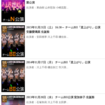
業公演
出演者：東由樹 山本彩加 小嶋花梨...
2015年11月21日（土） 16:30～ チームBII「逆上がり」公演
安藤愛璃菜 生誕祭
出演者：安田桃寧 川上千尋 磯佳奈...
2014年11月17日（月） チームBII「逆上がり」公演
出演者：川上千尋 磯佳奈江 市川美...
2013年11月20日（水） チームBII公演 室加奈子 生誕祭
出演者：石塚朱莉 川上千尋 太田夢...