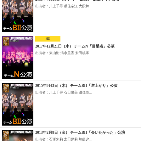
出演者：川上千尋 磯佳奈江 大段舞...
HD
2017年12月21日（木） チームN「目撃者」公演
出演者：東由樹 清水里香 安田桃寧...
2015年9月3日（木） チームBII「逆上がり」公演
出演者：川上千尋 石田優美 磯佳奈...
2013年2月8日（金） チームBII「会いたかった」公演
出演者：石塚朱莉 太田夢莉 加藤夕...