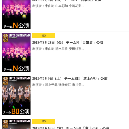
出演者：東由樹 山本彩加 小嶋花梨...
HD
2018年3月23日（金） チームN「目撃者」公演
出演者：東由樹 清水里香 安田桃寧...
2015年5月9日（土） チームBII「逆上がり」公演
出演者：川上千尋 磯佳奈江 市川美...
HD
2015年4月16日（木） チームBII「逆上がり」公演