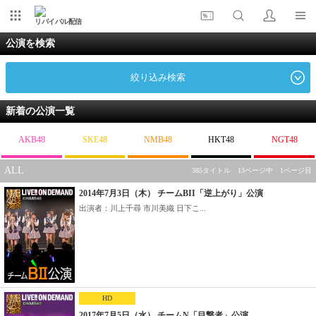
リバイバル配信
公演を検索
絞り込み検索
新着の公演一覧
AKB48
SKE48
NMB48
HKT48
NGT48
ALL
385タイトル 13ページ中 1ページ目
2014年7月3日（木） チームBII「逆上がり」公演
出演者：川上千尋 市川美織 日下こ...
HD
2017年7月5日（水） チームN「目撃者」公演