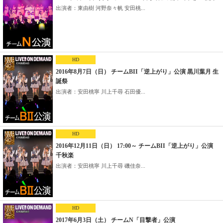
出演者：東由樹 河野奈々帆 安田桃...
HD
2016年8月7日（日） チームBII「逆上がり」公演 黒川葉月 生
誕祭
出演者：安田桃寧 川上千尋 石田優...
HD
2016年12月11日（日） 17:00～ チームBII「逆上がり」公演
千秋楽
出演者：安田桃寧 川上千尋 磯佳奈...
HD
2017年6月3日（土） チームN「目撃者」公演