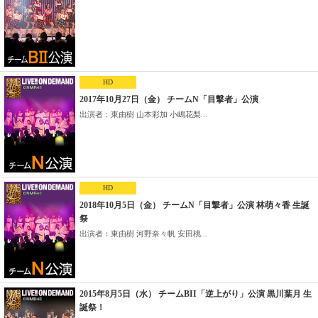
HD
2017年10月27日（金） チームN「目撃者」公演
出演者：東由樹 山本彩加 小嶋花梨...
HD
2018年10月5日（金） チームN「目撃者」公演 林萌々香 生誕
祭
出演者：東由樹 河野奈々帆 安田桃...
2015年8月5日（水） チームBII「逆上がり」公演 黒川葉月 生
誕祭！