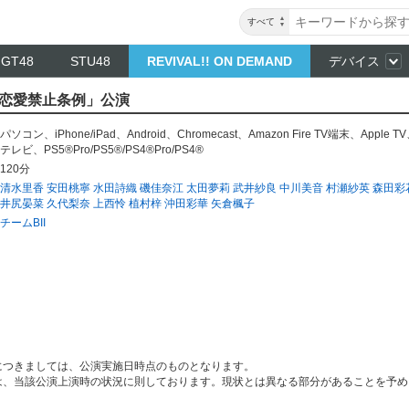
すべて
NGT48
STU48
REVIVAL!! ON DEMAND
デバイス
I「恋愛禁止条例」公演
パソコン
、
iPhone/iPad
、
Android
、
Chromecast
、
Amazon Fire TV端末
、
Apple TV
テレビ
、
PS5®Pro/PS5®/PS4®Pro/PS4®
120分
清水里香
安田桃寧
水田詩織
磯佳奈江
太田夢莉
武井紗良
中川美音
村瀬紗英
森田彩
井尻晏菜
久代梨奈
上西怜
植村梓
沖田彩華
矢倉楓子
チームBII
につきましては、公演実施日時点のものとなります。
は、当該公演上演時の状況に則しております。現状とは異なる部分があることを予め