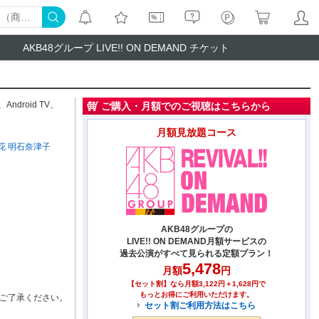
AKB48グループ LIVE!! ON DEMAND チケット
、
Android TV
、
ご購入・月額でのご視聴はこちらから
月額見放題コース
花
明石奈津子
AKB48グループの
LIVE!! ON DEMAND月額サービスの
過去公演がすべて見られる定額プラン！
5,478
月額
円
【セット割】なら月額3,122円＋1,628円で
もっとお得にご利用いただけます。
ご了承ください。
セット割ご利用方法はこちら