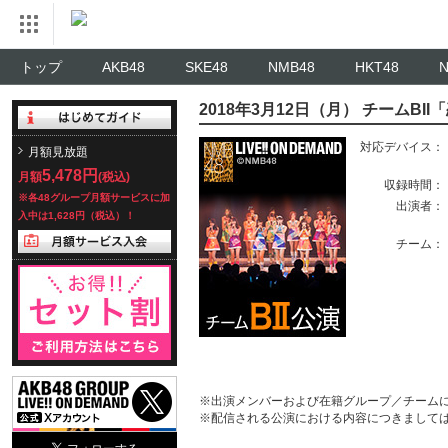
トップ
AKB48
SKE48
NMB48
HKT48
2018年3月12日（月） チームBI
対応デバイス：
月額見放題
5,478円
月額
(税込)
収録時間：
※各48グループ月額サービスに加
出演者：
入中は1,628円（税込）！
チーム：
※出演メンバーおよび在籍グループ／チーム
※配信される公演における内容につきまして