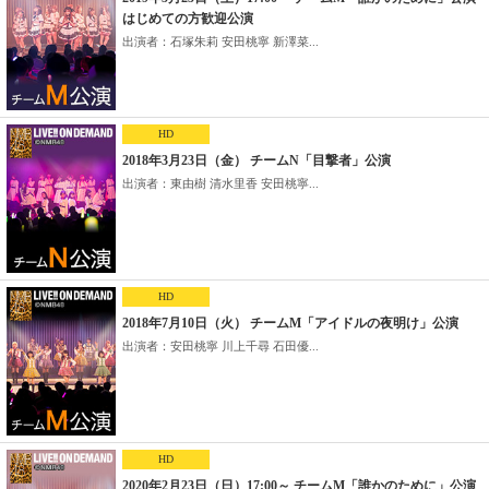
はじめての方歓迎公演
出演者：石塚朱莉 安田桃寧 新澤菜...
HD
2018年3月23日（金） チームN「目撃者」公演
出演者：東由樹 清水里香 安田桃寧...
HD
2018年7月10日（火） チームM「アイドルの夜明け」公演
出演者：安田桃寧 川上千尋 石田優...
HD
2020年2月23日（日）17:00～ チームM「誰かのために」公演