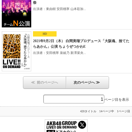
祭
出演者：東由樹 安田桃寧 山本彩加...
HD
2021年9月2日（木） 白間美瑠プロデュース「大阪魂、捨てた
らあかん」公演 ちょうぜつかわE
出演者：安田桃寧 泉綾乃 新澤菜央...
≪
≫
前のページへ
次のページへ
ページ目を表示
420タイトル 14ページ中 1ページ目