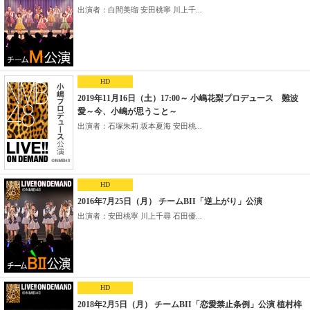
出演者：白間美瑠 安田桃寧 川上千...
HD
2019年11月16日（土）17:00～ 小嶋花梨プロデュース 難波
愛～今、小嶋が思うこと～
出演者：石塚朱莉 坂本夏海 安田桃...
HD
2016年7月25日（月） チームBII「逆上がり」公演
出演者：安田桃寧 川上千尋 石田優...
HD
2018年2月5日（月） チームBII「恋愛禁止条例」公演 植村梓