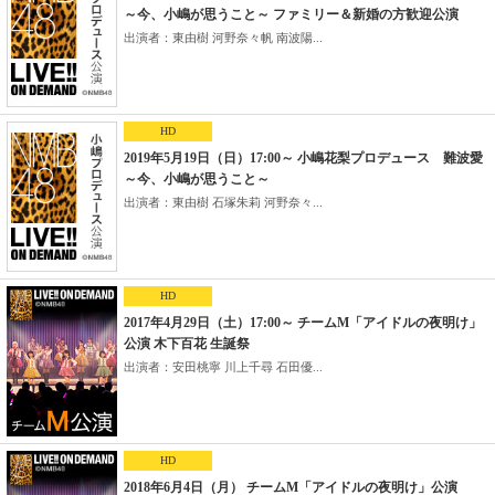
～今、小嶋が思うこと～ ファミリー＆新婚の方歓迎公演
出演者：東由樹 河野奈々帆 南波陽...
HD
2019年5月19日（日）17:00～ 小嶋花梨プロデュース 難波愛
～今、小嶋が思うこと～
出演者：東由樹 石塚朱莉 河野奈々...
HD
2017年4月29日（土）17:00～ チームM「アイドルの夜明け」
公演 木下百花 生誕祭
出演者：安田桃寧 川上千尋 石田優...
HD
2018年6月4日（月） チームM「アイドルの夜明け」公演