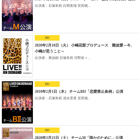
出演者：石塚朱莉 白間美瑠 安田桃...
HD
2020年2月18日（火） 小嶋花梨プロデュース 難波愛～今、
小嶋が思うこと～
出演者：東由樹 石塚朱莉 河野奈々...
HD
2018年2月1日（木） チームBII「恋愛禁止条例」公演
出演者：石塚朱莉 清水里香 安田桃...
HD
2020年3月21日（土） チームM「誰かのために」公演