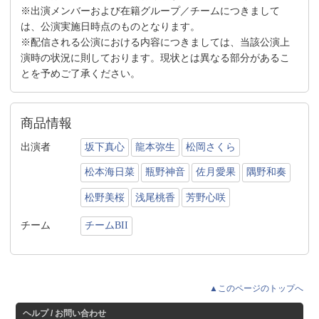
※出演メンバーおよび在籍グループ／チームにつきまして
は、公演実施日時点のものとなります。
※配信される公演における内容につきましては、当該公演上
演時の状況に則しております。現状とは異なる部分があるこ
とを予めご了承ください。
商品情報
出演者
坂下真心
龍本弥生
松岡さくら
松本海日菜
瓶野神音
佐月愛果
隅野和奏
松野美桜
浅尾桃香
芳野心咲
チーム
チームBII
▲このページのトップへ
ヘルプ / お問い合わせ