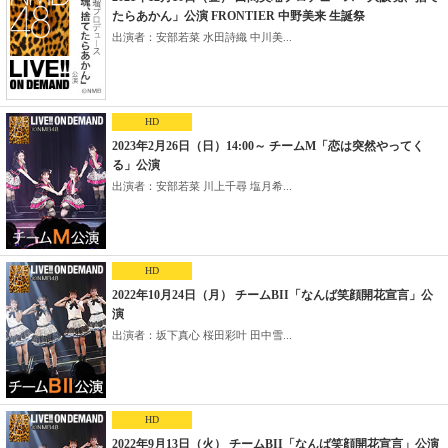
たらあかん」公演 FRONTIER 中野美来 生誕祭
出演者：安部若菜 水田詩織 中川美...
HD
2023年2月26日（日）14:00～ チームM「恋は突然やってく
る」公演
出演者：安部若菜 川上千尋 塩月希...
HD
2022年10月24日（月） チームBII「なんば笑顔開花宣言」公
演
出演者：坂下真心 桜田彩叶 田中雪...
HD
2022年9月13日（火） チームBII「なんば笑顔開花宣言」公演