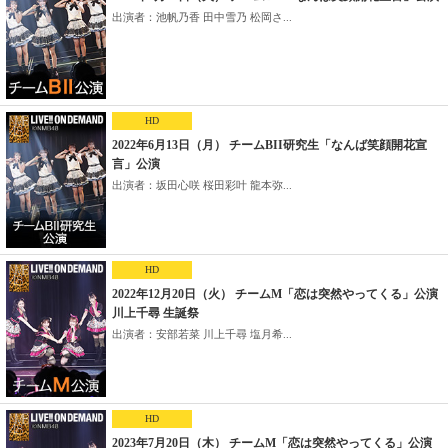
出演者：池帆乃香 田中雪乃 松岡さ...
HD
2022年6月13日（月） チームBII研究生「なんば笑顔開花宣
言」公演
出演者：坂田心咲 桜田彩叶 龍本弥...
HD
2022年12月20日（火） チームM「恋は突然やってくる」公演
川上千尋 生誕祭
出演者：安部若菜 川上千尋 塩月希...
HD
2023年7月20日（木） チームM「恋は突然やってくる」公演