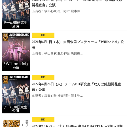
開花宣言」公演
出演者：坂田心咲 桜田彩叶 龍本弥...
HD
2021年4月1日（木） 吉田朱里プロデュース「Will be idol」公
演
出演者：平山真衣 瓶野神音 黒田楓...
HD
2022年4月26日（火） チームBII研究生「なんば笑顔開花宣
言」公演
出演者：坂田心咲 桜田彩叶 龍本弥...
HD
2022年10月29日（土）18:00～ 裏NAMBATTLE ～7期 vs 8期