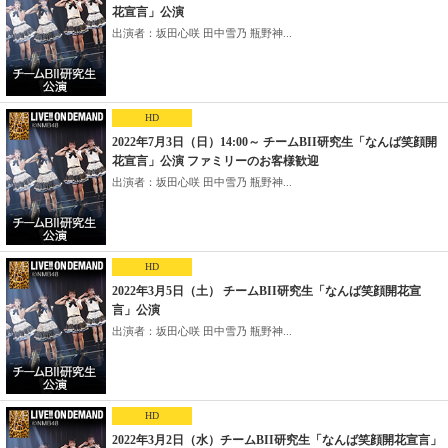
花宣言」公演
出演者：坂田心咲 田中雪乃 瓶野神...
HD
2022年7月3日（日）14:00～ チームBII研究生「なんば笑顔開
花宣言」公演 ファミリーのお客様歓迎
出演者：坂田心咲 田中雪乃 瓶野神...
HD
2022年3月5日（土） チームBII研究生「なんば笑顔開花宣
言」公演
出演者：坂田心咲 田中雪乃 瓶野神...
HD
2022年3月2日（水）チームBII研究生「なんば笑顔開花宣言」