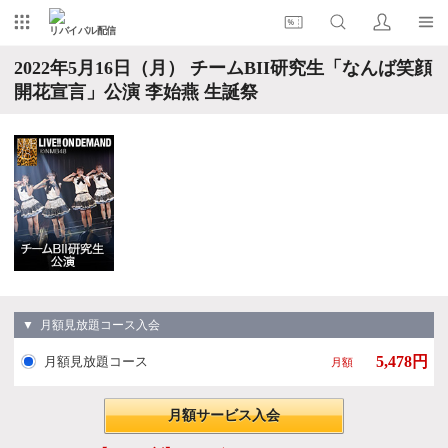
リバイバル配信
2022年5月16日（月） チームBII研究生「なんば笑顔
開花宣言」公演 李始燕 生誕祭
▼ 月額見放題コース入会
5,478円
月額見放題コース
月額
月額サービス入会