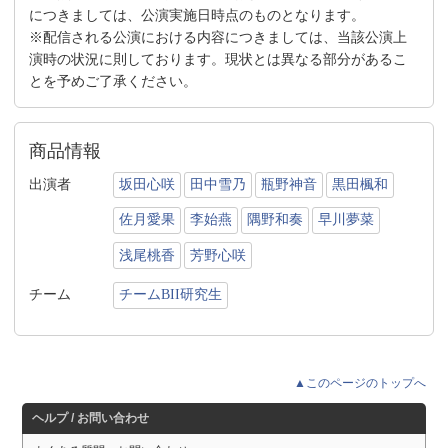
につきましては、公演実施日時点のものとなります。
※配信される公演における内容につきましては、当該公演上
演時の状況に則しております。現状とは異なる部分があるこ
とを予めご了承ください。
商品情報
出演者
坂田心咲
田中雪乃
瓶野神音
黒田楓和
佐月愛果
李始燕
隅野和奏
早川夢菜
浅尾桃香
芳野心咲
チーム
チームBII研究生
▲このページのトップへ
ヘルプ / お問い合わせ