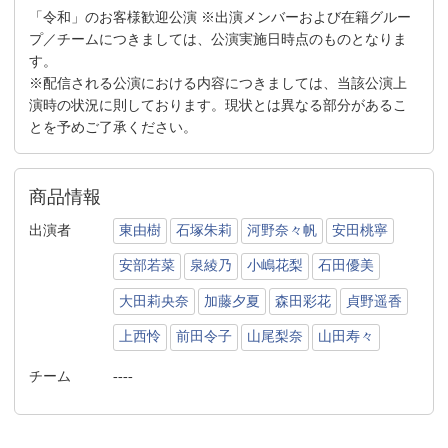
「令和」のお客様歓迎公演 ※出演メンバーおよび在籍グルー
プ／チームにつきましては、公演実施日時点のものとなりま
す。
※配信される公演における内容につきましては、当該公演上
演時の状況に則しております。現状とは異なる部分があるこ
とを予めご了承ください。
商品情報
出演者
東由樹
石塚朱莉
河野奈々帆
安田桃寧
安部若菜
泉綾乃
小嶋花梨
石田優美
大田莉央奈
加藤夕夏
森田彩花
貞野遥香
上西怜
前田令子
山尾梨奈
山田寿々
チーム
----