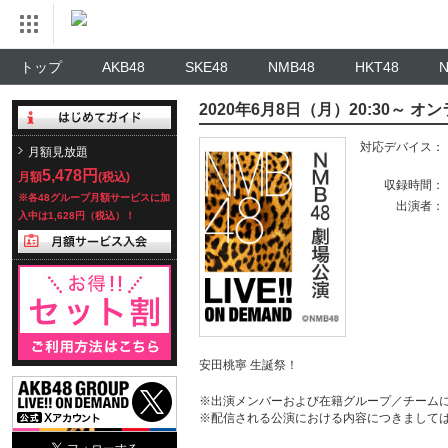
トップ
AKB48
SKE48
NMB48
HKT48
2020年6月8日（月）20:30～
対応デバイス：
月額見放題
5,478円
月額
(税込)
収録時間：
※各48グループ月額サービスに加
出演者：
入中は1,628円（税込）！
安田桃寧 生誕祭！
※出演メンバーおよび在籍グループ／チーム
※配信される公演における内容につきまして