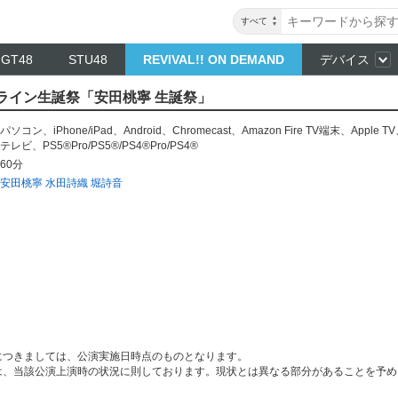
すべて
NGT48
STU48
REVIVAL!! ON DEMAND
デバイス
 オンライン生誕祭「安田桃寧 生誕祭」
パソコン
、
iPhone/iPad
、
Android
、
Chromecast
、
Amazon Fire TV端末
、
Apple TV
テレビ
、
PS5®Pro/PS5®/PS4®Pro/PS4®
60分
安田桃寧
水田詩織
堀詩音
につきましては、公演実施日時点のものとなります。
は、当該公演上演時の状況に則しております。現状とは異なる部分があることを予め