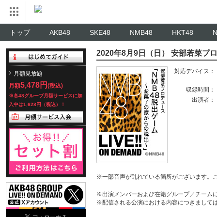
トップ
AKB48
SKE48
NMB48
HKT48
2020年8月9日（日） 安部若菜
対応デバイス：
月額見放題
5,478円
月額
(税込)
収録時間：
※各48グループ月額サービスに加
出演者：
入中は1,628円（税込）！
※一部音声が乱れている箇所がございます。
※出演メンバーおよび在籍グループ／チーム
※配信される公演における内容につきまして