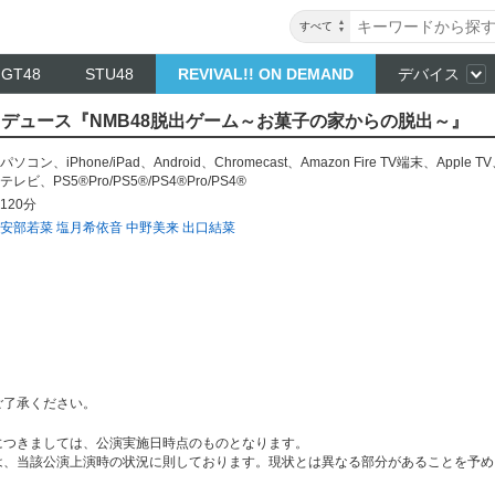
すべて
NGT48
STU48
REVIVAL!! ON DEMAND
デバイス
プロデュース『NMB48脱出ゲーム～お菓子の家からの脱出～』
パソコン
、
iPhone/iPad
、
Android
、
Chromecast
、
Amazon Fire TV端末
、
Apple TV
テレビ
、
PS5®Pro/PS5®/PS4®Pro/PS4®
120分
安部若菜
塩月希依音
中野美来
出口結菜
ご了承ください。
につきましては、公演実施日時点のものとなります。
は、当該公演上演時の状況に則しております。現状とは異なる部分があることを予め