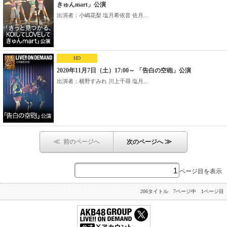
きゅんmart」公演
出演者：小嶋花梨 塩月希依音 佐月...
HD
2020年11月7日（土）17:00～ 「告白の空砲」公演
出演者：横野すみれ 川上千尋 塩月...
≪
≫
前のページへ
次のページへ
ページ目を表示
206タイトル 7ページ中 1ページ目