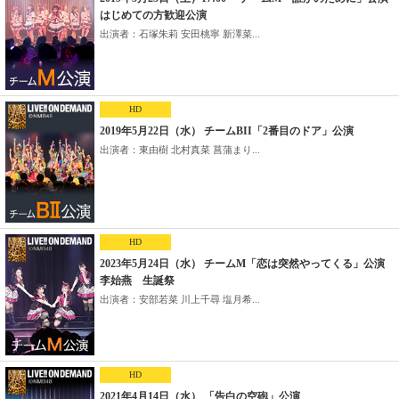
はじめての方歓迎公演
出演者：石塚朱莉 安田桃寧 新澤菜...
HD
2019年5月22日（水） チームBII「2番目のドア」公演
出演者：東由樹 北村真菜 菖蒲まり...
HD
2023年5月24日（水） チームM「恋は突然やってくる」公演
李始燕 生誕祭
出演者：安部若菜 川上千尋 塩月希...
HD
2021年4月14日（水） 「告白の空砲」公演