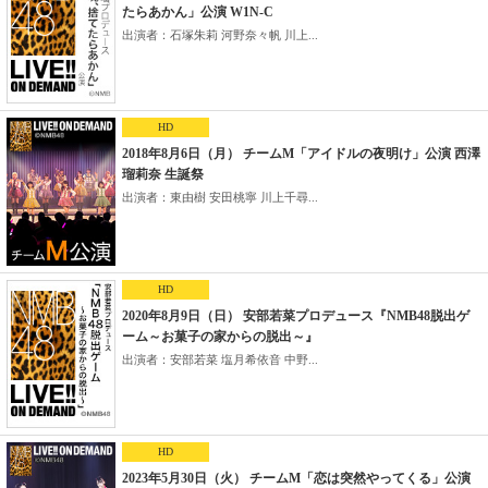
たらあかん」公演 W1N-C
出演者：石塚朱莉 河野奈々帆 川上...
HD
2018年8月6日（月） チームM「アイドルの夜明け」公演 西澤
瑠莉奈 生誕祭
出演者：東由樹 安田桃寧 川上千尋...
HD
2020年8月9日（日） 安部若菜プロデュース『NMB48脱出ゲ
ーム～お菓子の家からの脱出～』
出演者：安部若菜 塩月希依音 中野...
HD
2023年5月30日（火） チームM「恋は突然やってくる」公演