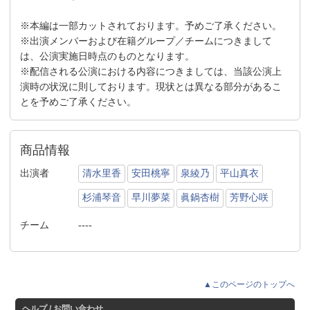
※本編は一部カットされております。予めご了承ください。
※出演メンバーおよび在籍グループ／チームにつきまして
は、公演実施日時点のものとなります。
※配信される公演における内容につきましては、当該公演上
演時の状況に則しております。現状とは異なる部分があるこ
とを予めご了承ください。
商品情報
出演者
清水里香
安田桃寧
泉綾乃
平山真衣
杉浦琴音
早川夢菜
眞鍋杏樹
芳野心咲
チーム
----
▲このページのトップへ
ヘルプ / お問い合わせ