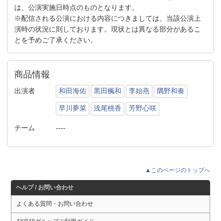
は、公演実施日時点のものとなります。
※配信される公演における内容につきましては、当該公演上
演時の状況に則しております。現状とは異なる部分があるこ
とを予めご了承ください。
商品情報
出演者
和田海佑
黒田楓和
李始燕
隅野和奏
早川夢菜
浅尾桃香
芳野心咲
チーム
----
▲このページのトップへ
ヘルプ / お問い合わせ
よくある質問・お問い合わせ