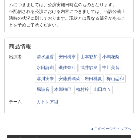
ムにつきましては、公演実施日時点のものとなります。
※配信される公演における内容につきましては、当該公演上
演時の状況に則しております。現状とは異なる部分があるこ
とを予めご了承ください。
商品情報
出演者
清水里香
安田桃寧
山本彩加
小嶋花梨
水田詩織
磯佳奈江
武井紗良
中川美音
溝川実来
安藤愛璃菜
岩田桃夏
梅山恋和
堀詩音
本郷柚巴
植村梓
山田寿々
チーム
カトレア組
▲このページのトップへ