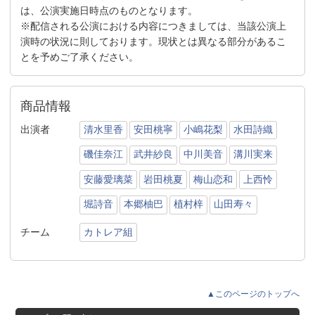
は、公演実施日時点のものとなります。
※配信される公演における内容につきましては、当該公演上
演時の状況に則しております。現状とは異なる部分があるこ
とを予めご了承ください。
商品情報
出演者
清水里香
安田桃寧
小嶋花梨
水田詩織
磯佳奈江
武井紗良
中川美音
溝川実来
安藤愛璃菜
岩田桃夏
梅山恋和
上西怜
堀詩音
本郷柚巴
植村梓
山田寿々
チーム
カトレア組
▲このページのトップへ