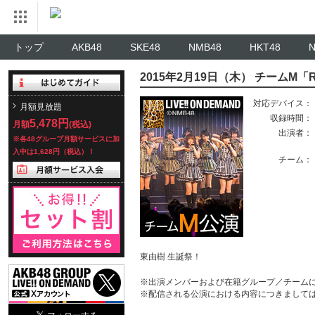
トップ
AKB48
SKE48
NMB48
HKT48
2015年2月19日（木） チームM「
対応デバイス：
月額見放題
収録時間：
5,478円
月額
(税込)
出演者：
※各48グループ月額サービスに加
入中は1,628円（税込）！
チーム：
東由樹 生誕祭！
※出演メンバーおよび在籍グループ／チーム
※配信される公演における内容につきまして