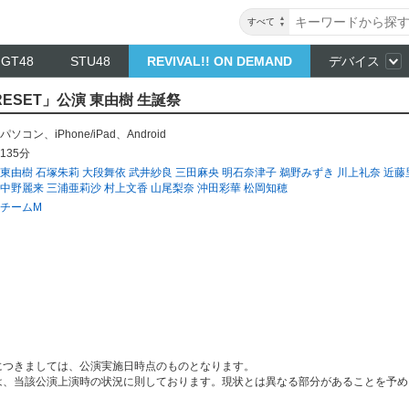
すべて
NGT48
STU48
REVIVAL!! ON DEMAND
デバイス
RESET」公演 東由樹 生誕祭
パソコン
、
iPhone/iPad
、
Android
135分
東由樹
石塚朱莉
大段舞依
武井紗良
三田麻央
明石奈津子
鵜野みずき
川上礼奈
近藤
中野麗来
三浦亜莉沙
村上文香
山尾梨奈
沖田彩華
松岡知穂
チームM
につきましては、公演実施日時点のものとなります。
は、当該公演上演時の状況に則しております。現状とは異なる部分があることを予め