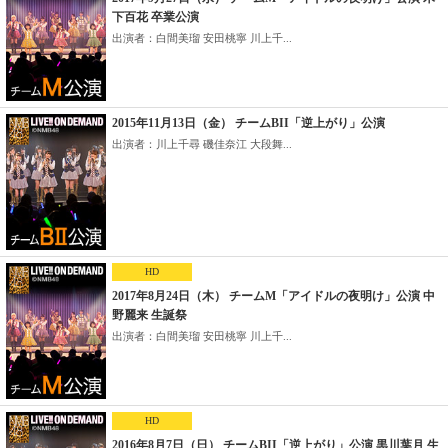
下百花 卒業公演
出演者：白間美瑠 安田桃寧 川上千...
2015年11月13日（金） チームBII「逆上がり」公演
出演者：川上千尋 磯佳奈江 大段舞...
HD
2017年8月24日（木） チームM「アイドルの夜明け」公演 中
野麗来 生誕祭
出演者：白間美瑠 安田桃寧 川上千...
HD
2016年8月7日（日） チームBII「逆上がり」公演 黒川葉月 生