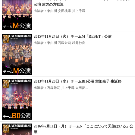
公演 遠方の方歓迎
出演者：東由樹 安田桃寧 川上千尋...
2015年11月24日（火） チームM「RESET」公演
出演者：東由樹 石塚朱莉 武井紗良...
2013年11月20日（水） チームBII公演 室加奈子 生誕祭
出演者：石塚朱莉 川上千尋 太田夢...
2016年7月11日（月） チームN「ここにだって天使はいる」公
演