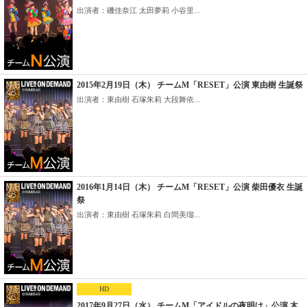
出演者：磯佳奈江 太田夢莉 小谷里...
2015年2月19日（木） チームM「RESET」公演 東由樹 生誕祭
出演者：東由樹 石塚朱莉 大段舞依...
2016年1月14日（木） チームM「RESET」公演 柴田優衣 生誕
祭
出演者：東由樹 石塚朱莉 白間美瑠...
HD
2017年9月27日（水） チームM「アイドルの夜明け」公演 木