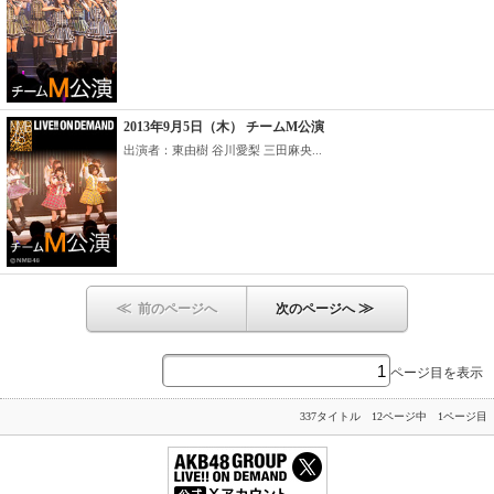
2013年9月5日（木） チームM公演
出演者：東由樹 谷川愛梨 三田麻央...
≪
≫
前のページへ
次のページへ
ページ目を表示
337タイトル 12ページ中 1ページ目