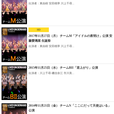
出演者：東由樹 安田桃寧 川上千尋...
HD
2017年11月27日（月） チームM「アイドルの夜明け」公演 安
藤愛璃菜 生誕祭
出演者：東由樹 安田桃寧 川上千尋...
2015年11月25日（水） チームBII「逆上がり」公演
出演者：川上千尋 磯佳奈江 市川美...
2014年11月21日（金） チームN「ここにだって天使はいる」
公演