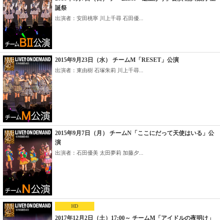
誕祭
出演者：安田桃寧 川上千尋 石田優...
2015年9月23日（水） チームM「RESET」公演
出演者：東由樹 石塚朱莉 川上千尋...
2015年9月7日（月） チームN「ここにだって天使はいる」公
演
出演者：石田優美 太田夢莉 加藤夕...
HD
2017年12月2日（土）17:00～ チームM「アイドルの夜明け」