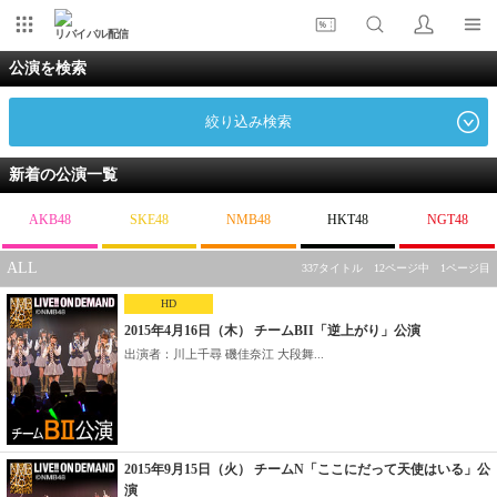
リバイバル配信
公演を検索
絞り込み検索
新着の公演一覧
AKB48
SKE48
NMB48
HKT48
NGT48
ALL
337タイトル 12ページ中 1ページ目
HD
2015年4月16日（木） チームBII「逆上がり」公演
出演者：川上千尋 磯佳奈江 大段舞...
2015年9月15日（火） チームN「ここにだって天使はいる」公
演