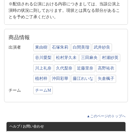
※配信される公演における内容につきましては、当該公演上
演時の状況に則しております。現状とは異なる部分があるこ
とを予めご了承ください。
商品情報
出演者
東由樹
石塚朱莉
白間美瑠
武井紗良
谷川愛梨
松村芽久未
三田麻央
村瀬紗英
川上礼奈
久代梨奈
近藤里奈
高野祐衣
植村梓
沖田彩華
藤江れいな
矢倉楓子
チーム
チームM
▲このページのトップへ
ヘルプ / お問い合わせ