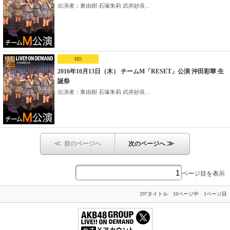
出演者：東由樹 石塚朱莉 武井紗良...
HD
2016年10月13日（木） チームM「RESET」公演 沖田彩華 生
誕祭
出演者：東由樹 石塚朱莉 武井紗良...
≪
≫
前のページへ
次のページへ
ページ目を表示
297タイトル 10ページ中 1ページ目