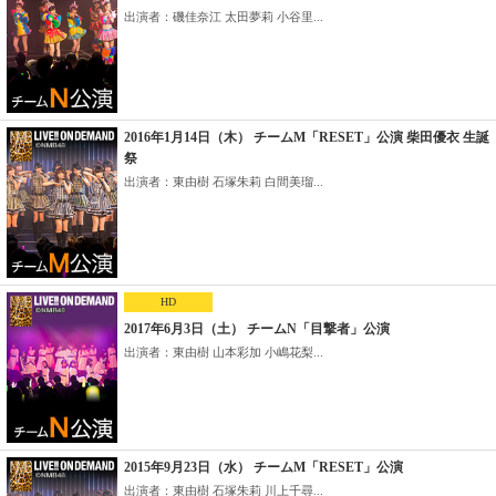
出演者：磯佳奈江 太田夢莉 小谷里...
2016年1月14日（木） チームM「RESET」公演 柴田優衣 生誕
祭
出演者：東由樹 石塚朱莉 白間美瑠...
HD
2017年6月3日（土） チームN「目撃者」公演
出演者：東由樹 山本彩加 小嶋花梨...
2015年9月23日（水） チームM「RESET」公演
出演者：東由樹 石塚朱莉 川上千尋...