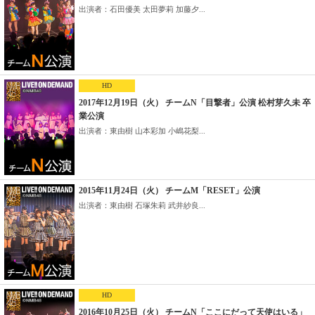
出演者：石田優美 太田夢莉 加藤夕...
HD
2017年12月19日（火） チームN「目撃者」公演 松村芽久未 卒
業公演
出演者：東由樹 山本彩加 小嶋花梨...
2015年11月24日（火） チームM「RESET」公演
出演者：東由樹 石塚朱莉 武井紗良...
HD
2016年10月25日（火） チームN「ここにだって天使はいる」