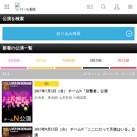
リバイバル配信
公演を検索
絞り込み検索
新着の公演一覧
AKB48
SKE48
NMB48
HKT48
NGT48
ALL
297タイトル 10ページ中 1ページ目
HD
2017年7月5日（水） チームN「目撃者」公演
出演者：東由樹 山本彩加 小嶋花梨...
2015年9月15日（火） チームN「ここにだって天使はいる」公
演