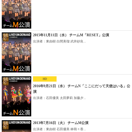
2015年11月11日（水） チームM「RESET」公演
出演者：東由樹 白間美瑠 武井紗良...
HD
2016年9月21日（水） チームN「ここにだって天使はいる」公
演
出演者：石田優美 太田夢莉 加藤夕...
2013年7月16日（火） チームM公演
出演者：東由樹 石田優美 林萌々香...