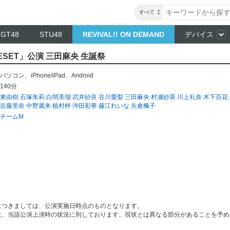
すべて
NGT48
STU48
REVIVAL!! ON DEMAND
デバイス
ESET」公演 三田麻央 生誕祭
パソコン
、
iPhone/iPad
、
Android
140分
東由樹
石塚朱莉
白間美瑠
武井紗良
谷川愛梨
三田麻央
村瀬紗英
川上礼奈
木下百花
近藤里奈
中野麗来
植村梓
沖田彩華
藤江れいな
矢倉楓子
チームM
につきましては、公演実施日時点のものとなります。
は、当該公演上演時の状況に則しております。現状とは異なる部分があることを予め