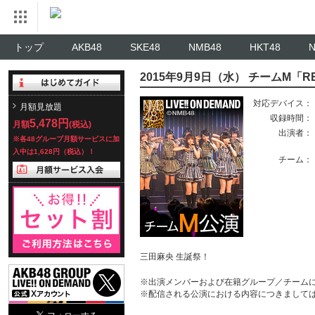
トップ
AKB48
SKE48
NMB48
HKT48
2015年9月9日（水） チームM「R
対応デバイス：
月額見放題
収録時間：
5,478円
月額
(税込)
出演者：
※各48グループ月額サービスに加
入中は1,628円（税込）！
チーム：
三田麻央 生誕祭！
※出演メンバーおよび在籍グループ／チーム
※配信される公演における内容につきまして