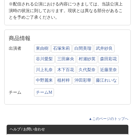
※配信される公演における内容につきましては、当該公演上
演時の状況に則しております。現状とは異なる部分があるこ
とを予めご了承ください。
商品情報
出演者
東由樹
石塚朱莉
白間美瑠
武井紗良
谷川愛梨
三田麻央
村瀬紗英
森田彩花
川上礼奈
木下百花
久代梨奈
近藤里奈
中野麗来
植村梓
沖田彩華
藤江れいな
チーム
チームM
▲このページのトップへ
ヘルプ / お問い合わせ