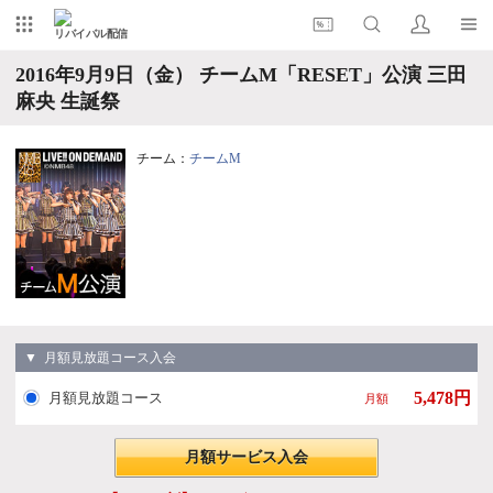
リバイバル配信
2016年9月9日（金） チームM「RESET」公演 三田
麻央 生誕祭
チーム：
チームM
▼ 月額見放題コース入会
5,478円
月額見放題コース
月額
月額サービス入会