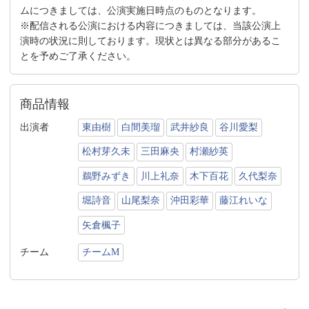
ムにつきましては、公演実施日時点のものとなります。
※配信される公演における内容につきましては、当該公演上
演時の状況に則しております。現状とは異なる部分があるこ
とを予めご了承ください。
商品情報
出演者
東由樹
白間美瑠
武井紗良
谷川愛梨
松村芽久未
三田麻央
村瀬紗英
鵜野みずき
川上礼奈
木下百花
久代梨奈
堀詩音
山尾梨奈
沖田彩華
藤江れいな
矢倉楓子
チーム
チームM