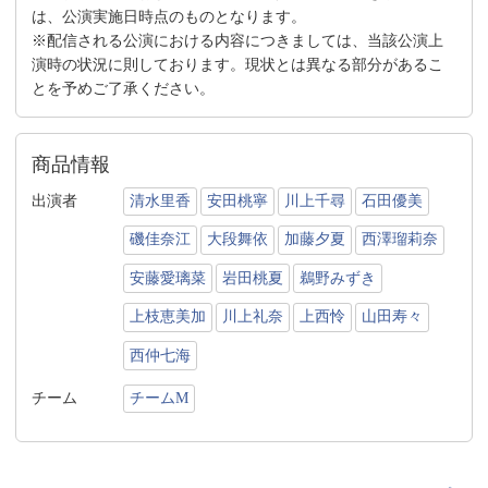
は、公演実施日時点のものとなります。
※配信される公演における内容につきましては、当該公演上
演時の状況に則しております。現状とは異なる部分があるこ
とを予めご了承ください。
商品情報
出演者
清水里香
安田桃寧
川上千尋
石田優美
磯佳奈江
大段舞依
加藤夕夏
西澤瑠莉奈
安藤愛璃菜
岩田桃夏
鵜野みずき
上枝恵美加
川上礼奈
上西怜
山田寿々
西仲七海
チーム
チームM