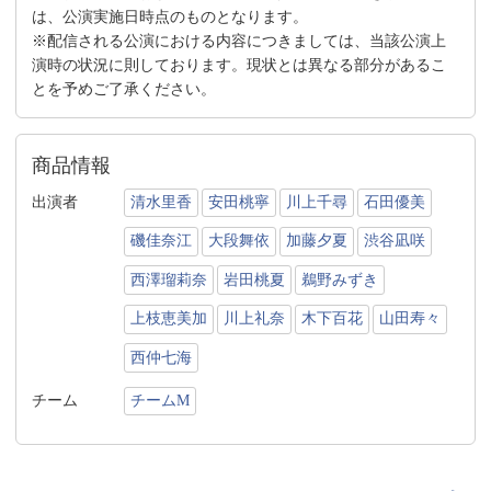
は、公演実施日時点のものとなります。
※配信される公演における内容につきましては、当該公演上
演時の状況に則しております。現状とは異なる部分があるこ
とを予めご了承ください。
商品情報
出演者
清水里香
安田桃寧
川上千尋
石田優美
磯佳奈江
大段舞依
加藤夕夏
渋谷凪咲
西澤瑠莉奈
岩田桃夏
鵜野みずき
上枝恵美加
川上礼奈
木下百花
山田寿々
西仲七海
チーム
チームM