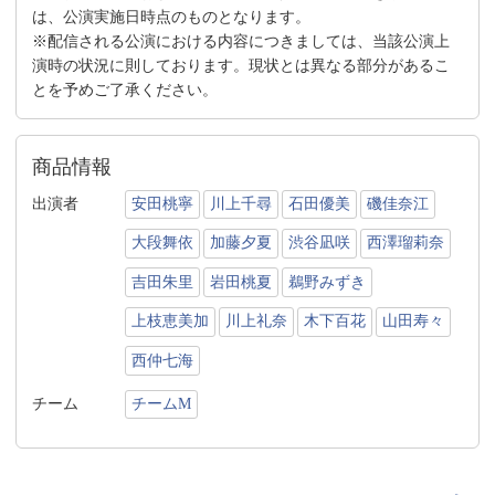
は、公演実施日時点のものとなります。
※配信される公演における内容につきましては、当該公演上
演時の状況に則しております。現状とは異なる部分があるこ
とを予めご了承ください。
商品情報
出演者
安田桃寧
川上千尋
石田優美
磯佳奈江
大段舞依
加藤夕夏
渋谷凪咲
西澤瑠莉奈
吉田朱里
岩田桃夏
鵜野みずき
上枝恵美加
川上礼奈
木下百花
山田寿々
西仲七海
チーム
チームM