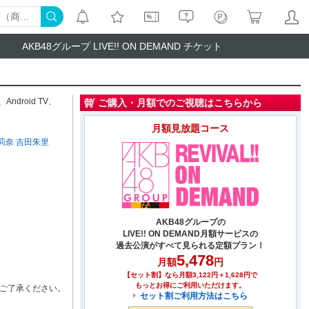
AKB48グループ LIVE!! ON DEMAND チケット
、
Android TV
、
ご購入・月額でのご視聴はこちらから
月額見放題コース
莉奈
吉田朱里
AKB48グループの
LIVE!! ON DEMAND月額サービスの
過去公演がすべて見られる定額プラン！
5,478
月額
円
【セット割】なら月額3,122円＋1,628円で
もっとお得にご利用いただけます。
ご了承ください。
セット割ご利用方法はこちら