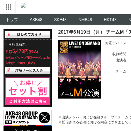
トップ
AKB48
SKE48
NMB48
HKT48
2017年6月19日（月） チーム
対応デバイス：
月額見放題
5,478円
月額
(税込)
収録時間：
※各48グループ月額サービスに加
出演者：
入中は1,628円（税込）！
チーム：
※出演メンバーおよび在籍グループ／チーム
※配信される公演における内容につきまして