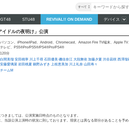
すべて
NGT48
STU48
REVIVAL!! ON DEMAND
デバイス
M「アイドルの夜明け」公演
パソコン
、
iPhone/iPad
、
Android
、
Chromecast
、
Amazon Fire TV端末
、
Apple TV
テレビ
、
PS5®Pro/PS5®/PS4®Pro/PS4®
120分
白間美瑠
安田桃寧
川上千尋
石田優美
磯佳奈江
大段舞依
加藤夕夏
渋谷凪咲
西澤瑠
安藤愛璃菜
岩田桃夏
鵜野みずき
上枝恵美加
川上礼奈
山田寿々
チームM
につきましては、公演実施日時点のものとなります。
は、当該公演上演時の状況に則しております。現状とは異なる部分があることを予め