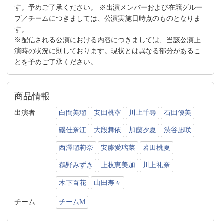
す。予めご了承ください。 ※出演メンバーおよび在籍グルー
プ／チームにつきましては、公演実施日時点のものとなりま
す。
※配信される公演における内容につきましては、当該公演上
演時の状況に則しております。現状とは異なる部分があるこ
とを予めご了承ください。
商品情報
出演者
白間美瑠
安田桃寧
川上千尋
石田優美
磯佳奈江
大段舞依
加藤夕夏
渋谷凪咲
西澤瑠莉奈
安藤愛璃菜
岩田桃夏
鵜野みずき
上枝恵美加
川上礼奈
木下百花
山田寿々
チーム
チームM