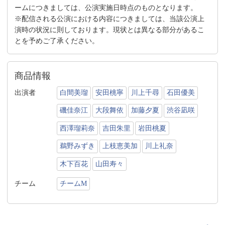
ームにつきましては、公演実施日時点のものとなります。
※配信される公演における内容につきましては、当該公演上
演時の状況に則しております。現状とは異なる部分があるこ
とを予めご了承ください。
商品情報
出演者
白間美瑠
安田桃寧
川上千尋
石田優美
磯佳奈江
大段舞依
加藤夕夏
渋谷凪咲
西澤瑠莉奈
吉田朱里
岩田桃夏
鵜野みずき
上枝恵美加
川上礼奈
木下百花
山田寿々
チーム
チームM