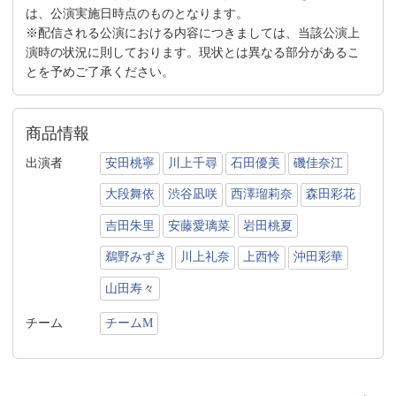
は、公演実施日時点のものとなります。
※配信される公演における内容につきましては、当該公演上
演時の状況に則しております。現状とは異なる部分があるこ
とを予めご了承ください。
商品情報
出演者
安田桃寧
川上千尋
石田優美
磯佳奈江
大段舞依
渋谷凪咲
西澤瑠莉奈
森田彩花
吉田朱里
安藤愛璃菜
岩田桃夏
鵜野みずき
川上礼奈
上西怜
沖田彩華
山田寿々
チーム
チームM